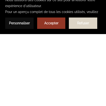
NOUVEL
ONGLET
Azalaï Hôtel Ouagadougou
Azalaï Hotel Abidjan
|
Azalai Hotel Bamako
|
Azalai Hotel Cotonou
|
Azalai
Hotel Dakar
|
Azalai Hotel Nouakchott
|
Dunia Hotel Bissau
|
Dunia Hotel
Loumbila
|
Azalai Hotel Ouagadougou
|
Dunia Hotel Bamako ACI 2000
Gérer la confidentialité
Kadiogo Ouagadougou Burkina Faso
Téléphone:
00226 25 49 78 00
Email:
reservationaho@azalaihotels.com
Souscrivez à notre newsletter
SOUSCRIRE