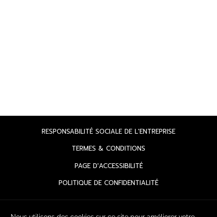
OUVRIR
RESPONSABILITÉ SOCIALE DE L'ENTREPRISE
DANS
OUVRIR
TERMES & CONDITIONS
UN
DANS
OUVRIR
PAGE D'ACCESSIBILITÉ
NOUVEL
UN
DANS
ONGLET
OUVRIR
POLITIQUE DE CONFIDENTIALITÉ
NOUVEL
UN
DANS
ONGLET
NOUVEL
UN
ONGLET