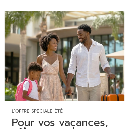
commande
ci-
diaporama
dessus
sera
actualisé
en
cliquant
sur
les
liens
suivants
L'OFFRE SPÉCIALE ÉTÉ
Pour vos vacances,