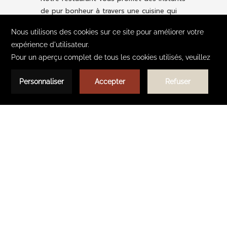
de pur bonheur à travers une cuisine qui
allie aussi bien des mets locaux que de la
restauration rapide en snacking. Chaque
repas chez nous est un moment de
convivialité. Que ce soit pour des
rencontres professionnelles, des diners
d’affaires et rencontres privées, notre
restaurant vous accueille autour de mets
variés .
Notre restaurant et bar
DEMANDER UNE COTATION