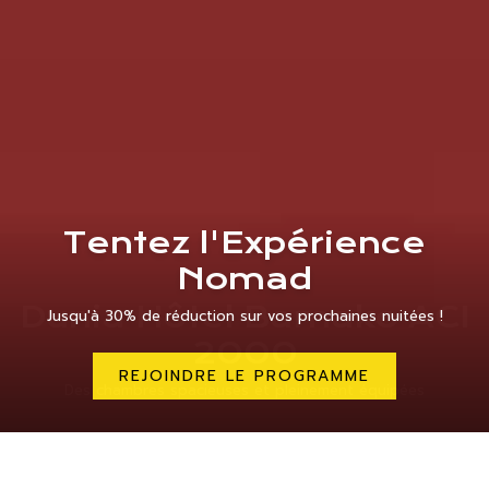
Tentez l'Expérience
Nomad
Dunia Hôtel Bamako ACI
Dunia Hôtel Bamako ACI
Jusqu'à 30% de réduction sur vos prochaines nuitées !
2000
2000
REJOINDRE LE PROGRAMME
Des chambres spacieuses et pleinement équipées
Le Bonheur à Petit Prix
Mettre en pause diaporama
Boutons
Le
de
contenu