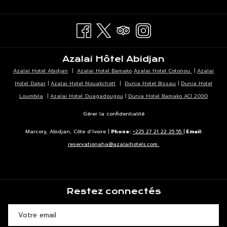
UN
DANS
ONGLET
NOUVEL
UN
ONGLET
NOUVEL
ONGLET
Azalai Hôtel Abidjan
Azalaï Hotel Abidjan
|
Azalai Hotel Bamako
Azalai Hotel Cotonou
|
Azalai
Hotel Dakar
|
Azalai Hotel Nouakchott
|
Dunia Hotel Bissau
|
Dunia Hotel
Loumbila
|
Azalai Hotel Ouagadougou
|
Dunia Hotel Bamako ACI 2000
Gérer la confidentialité
Marcory, Abidjan, Côte d’Ivoire |
Phone:
+225 27 21 22 25 55
|
Email:
reservationaha@azalaihotels.com
Restez connectés