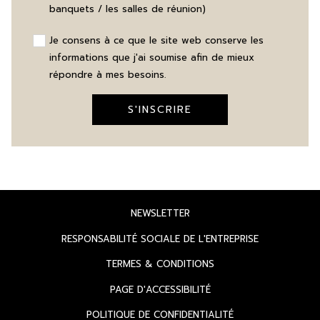
banquets / les salles de réunion)
Je consens à ce que le site web conserve les
informations que j'ai soumise afin de mieux
répondre à mes besoins.
S'INSCRIRE
OUVRIR
NEWSLETTER
DANS
OUVRIR
RESPONSABILITÉ SOCIALE DE L'ENTREPRISE
UN
DANS
OUVRIR
TERMES & CONDITIONS
NOUVEL
UN
DANS
ONGLET
OUVRIR
PAGE D'ACCESSIBILITÉ
NOUVEL
UN
DANS
ONGLET
OUVRIR
POLITIQUE DE CONFIDENTIALITÉ
NOUVEL