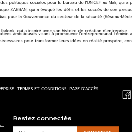
es politiques sociales pour le bureau de l'UNICEF au Mali, qui a p
roupe ZABBAN, qui a évoqué les défis et les succès de son parcou
s pour la Gouvernance du secteur de la sécurité (Réseau-Médias
alook, qui a inspiré avec son histoire de création d'entreprise.
ives ambitieuses visant à promouvoir l'entrepreneuriat féminin au 
nécessaires pour transformer leurs idées en réalité prospère, c
OUVRIR
OUVRIR
OUVRIR
REPRISE
TERMES ET CONDITIONS
PAGE D'ACCÈS
DANS
DANS
DANS
UN
UN
UN
NOUVEL
NOUVEL
NOUVEL
ONGLET
ONGLET
ONGLET
Restez connectés
ou