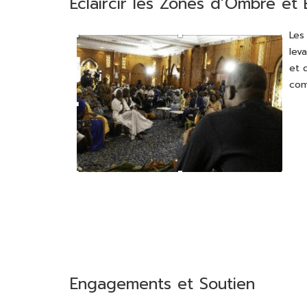
Éclaircir les Zones d’Ombre et 
Les
lev
et 
com
Engagements et Soutien