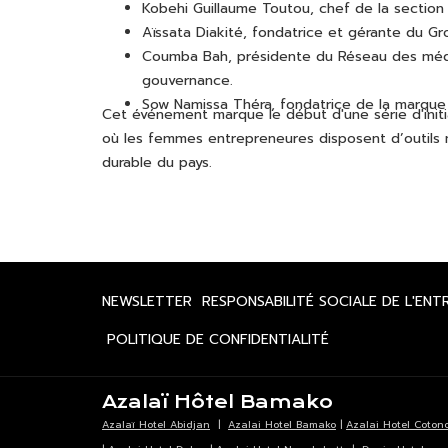
Kobehi Guillaume Toutou, chef de la section d
Aïssata Diakité, fondatrice et gérante du G
Coumba Bah, présidente du Réseau des média
gouvernance.
Sow Namissa Théra, fondatrice de la marque Ik
Cet événement marque le début d'une série d'initiat
où les femmes entrepreneures disposent d’outils 
durable du pays.
OUVRIR
NEWSLETTER
RESPONSABILITÉ SOCIALE DE L'ENT
DANS
OUVRIR
POLITIQUE DE CONFIDENTIALITÉ
UN
DANS
NOUVEL
UN
ONGLET
Azalaï Hôtel Bamako
NOUVEL
Azalaï Hotel Abidjan
|
Azalai Hotel Bamako
|
Azalai Hotel Coton
ONGLET