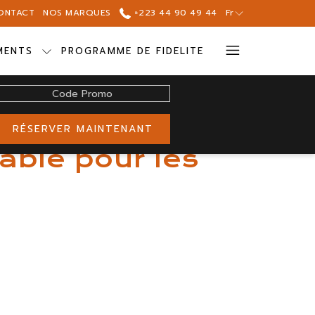
ONTACT
NOS MARQUES
+223 44 90 49 44
Fr
Hamburg
MENTS
PROGRAMME DE FIDELITE
Menu
Code
Promo
RÉSERVER MAINTENANT
able pour les