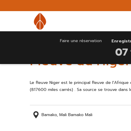
(Ouvrir
dans
un
nouvel
onglet)
CE
DATE
Faire une réservation
Enregis
Accueil
Attractions
Fleuve du Niger
BOUTON
D'ARRIVÉ
07
OUVRE
SÉLECTIO
Fleuve du Niger
LE
EST
CALENDRI
7
POUR
AOÛT
SÉLECTIO
2026.
Le fleuve Niger est le principal fleuve de l'Afriq
LA
(817600 miles carrés) . Sa source se trouve dans 
DATE
D'ARRIVÉ
Bamako, Mali Bamako Mali