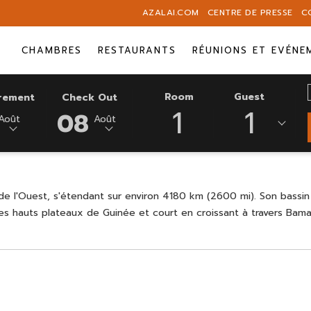
AZALAI.COM
CENTRE DE PRESSE
C
CHAMBRES
RESTAURANTS
RÉUNIONS ET EVÉNE
CE
DATE
Room
Guest
trement
Check Out
1
1
E
BOUTON
DE
08
Août
Août
NNÉE
OUVRE
DÉPART
LE
EST
ER
CALENDRIER
8
POUR
AOÛT
NNER
SÉLECTIONNER
2026.
ue de l'Ouest, s'étendant sur environ 4180 km (2600 mi). Son bas
LA
les hauts plateaux de Guinée et court en croissant à travers Bam
DATE
E
DE
DÉPART