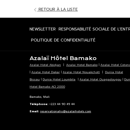
OUVRIR
RETOUR À LA LISTE
DANS
UN
OUVRIR
NEWSLETTER
RESPONSABILITÉ SOCIALE DE L'ENT
NOUVEL
DANS
ONGLET
OUVRIR
POLITIQUE DE CONFIDENTIALITÉ
UN
DANS
NOUVEL
UN
ONGLET
Azalaï Hôtel Bamako
NOUVEL
Azalaï Hotel Abidjan
|
Azalai Hotel Bamako
|
Azalai Hotel Coton
ONGLET
|
Azalai Hotel Dakar
|
Azalai Hotel Nouakchott
|
Dunia Hotel
Bissau
|
Dunia Hotel Loumbila
|
Azalai Hotel Ouagadougou
|
Dun
Hotel Bamako ACI 2000
Bamako, Mali
Téléphone:
+223 44 90 49 44
Email:
reservationahs@azalaihotels.com