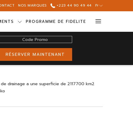
ONTACT
NOS MARQUES
+223 44 90 49 44
Fr
Hamburg
MENTS
PROGRAMME DE FIDELITE
Menu
Code
Promo
RÉSERVER MAINTENANT
sin de drainage a une superficie de 2117700 km2
ako