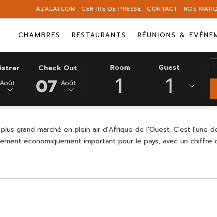
AZALAI.COM
CENTRE DE PRESSE
CONTACT
NOS MAR
CHAMBRES
RESTAURANTS
RÉUNIONS & EVÉNE
C
CE
DATE
Room
Guest
istrer
Check Out
P
1
1
N
ÉE
BOUTON
DE
07
Août
Août
IONNÉE
OUVRE
DÉPART
pa
LE
EST
RIER
CALENDRIER
7
POUR
AOÛT
lus grand marché en plein air d'Afrique de l'Ouest. C'est l'une d
IONNER
SÉLECTIONNER
2026.
alement économiquement important pour le pays, avec un chiffre d'
LA
DATE
ÉE
DE
DÉPART