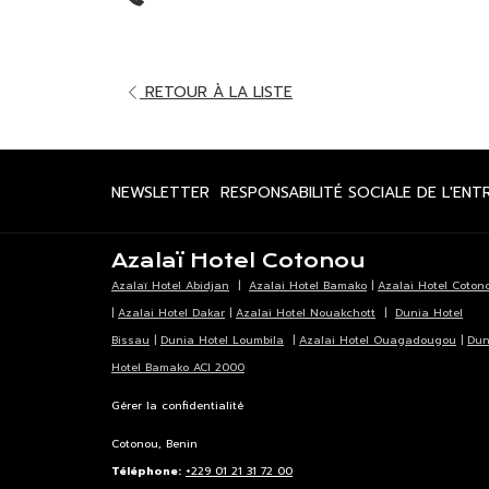
OUVRIR
RETOUR À LA LISTE
DANS
UN
NOUVEL
OUVRIR
NEWSLETTER
RESPONSABILITÉ SOCIALE DE L'ENT
ONGLET
DANS
UN
Azalaï Hotel Cotonou
NOUVEL
Azalaï Hotel Abidjan
|
Azalai Hotel Bamako
|
Azalai Hotel Coton
ONGLET
|
Azalai Hotel Dakar
|
Azalai Hotel Nouakchott
|
Dunia Hotel
Bissau
|
Dunia Hotel Loumbila
|
Azalai Hotel Ouagadougou
|
Dun
Hotel Bamako ACI 2000
Gérer la confidentialité
Cotonou, Benin
Téléphone:
+229 01 21 31 72 00