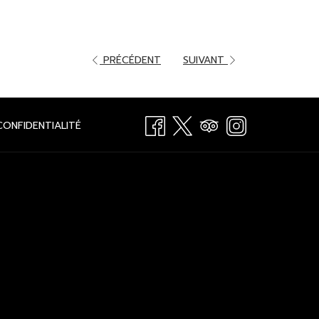
PRÉCÉDENT
SUIVANT
OUVRIR
CONFIDENTIALITÉ
DANS
UN
NOUVEL
ONGLET