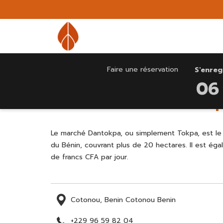
CE
DATE
Faire une réservation
S'enreg
Home
Attractions
Marché Dantokpa
BOUTO
D'ARRIV
06
OUVRE
SÉLECT
Marché Dantok
LE
EST
CALEND
6
POUR
AOÛT
Le marché Dantokpa, ou simplement Tokpa, est le p
SÉLECT
2026.
du Bénin, couvrant plus de 20 hectares. Il est ég
LA
de francs CFA par jour.
DATE
D'ARRIV
Cotonou, Benin Cotonou Benin
+229 96 59 82 04