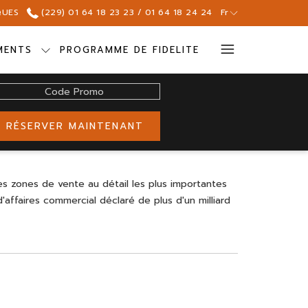
QUES
(229) 01 64 18 23 23 / 01 64 18 24 24
Fr
Hamburg
MENTS
PROGRAMME DE FIDELITE
Menu
ode
romo
RÉSERVER MAINTENANT
es zones de vente au détail les plus importantes
affaires commercial déclaré de plus d'un milliard