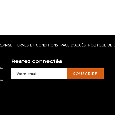
OUVRIR
OUVRIR
OUVRIR
REPRISE
TERMES ET CONDITIONS
PAGE D'ACCÈS
POLITQUE DE 
DANS
DANS
DANS
UN
UN
UN
Restez connectés
NOUVEL
NOUVEL
NOUVEL
ou
ONGLET
ONGLET
ONGLET
SOUSCRIRE
ia