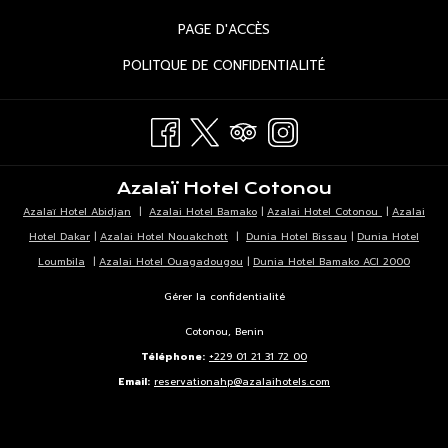
UN
DANS
ONGLET
OUVRIR
PAGE D'ACCÈS
NOUVEL
UN
DANS
ONGLET
OUVRIR
POLITQUE DE CONFIDENTIALITÉ
NOUVEL
UN
DANS
ONGLET
NOUVEL
UN
ONGLET
NOUVEL
ONGLET
Azalaï Hotel Cotonou
Azalaï Hotel Abidjan
|
Azalai Hotel Bamako
|
Azalai Hotel Cotonou
|
Azalai
Hotel Dakar
|
Azalai Hotel Nouakchott
|
Dunia Hotel Bissau
|
Dunia Hotel
Loumbila
|
Azalai Hotel Ouagadougou
|
Dunia Hotel Bamako ACI 2000
Gérer la confidentialité
Cotonou, Benin
Téléphone:
+229 01 21 31 72 00
Email:
reservationahp@azalaihotels.com