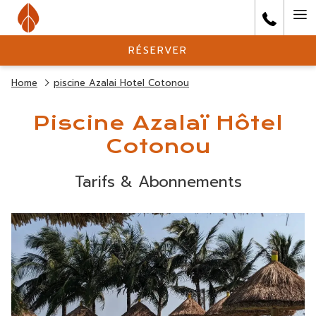
Ha
Me
RÉSERVER
Home
piscine Azalai Hotel Cotonou
Piscine Azalaï Hôtel
Cotonou
Tarifs & Abonnements