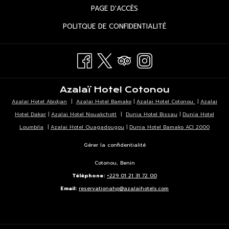
DANS
ONGLET
OUVRIR
PAGE D'ACCÈS
NOUVEL
UN
DANS
ONGLET
OUVRIR
POLITQUE DE CONFIDENTIALITÉ
NOUVEL
UN
DANS
ONGLET
NOUVEL
UN
ONGLET
NOUVEL
ONGLET
Azalaï Hotel Cotonou
Azalaï Hotel Abidjan
|
Azalai Hotel Bamako
|
Azalai Hotel Cotonou
|
Azalai
Hotel Dakar
|
Azalai Hotel Nouakchott
|
Dunia Hotel Bissau
|
Dunia Hotel
Loumbila
|
Azalai Hotel Ouagadougou
|
Dunia Hotel Bamako ACI 2000
Gérer la confidentialité
Cotonou, Benin
Téléphone:
+229 01 21 31 72 00
Email:
reservationahp@azalaihotels.com