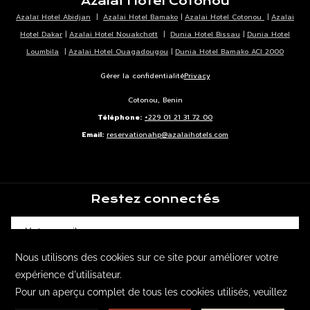
Azalaï Hotel Cotonou
Azalaï Hotel Abidjan
|
Azalai Hotel Bamako
|
Azalai Hotel Cotonou
|
Azalai
Hotel Dakar
|
Azalai Hotel Nouakchott
|
Dunia Hotel Bissau
|
Dunia Hotel
Loumbila
|
Azalai Hotel Ouagadougou
|
Dunia Hotel Bamako ACI 2000
Gérer la confidentialité
Privacy
Cotonou, Benin
Téléphone:
+229 01 21 31 72 00
Email:
reservationahp@azalaihotels.com
Restez connectés
En utilisant notre site Web, vous consentez à notre
utilisation des cookies conformément à notre
SOUSCRIRE
politique en matière de cookies.
En savoir plus