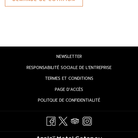
OUVRIR
NEWSLETTER
DANS
OUVRIR
RESPONSABILITÉ SOCIALE DE L'ENTREPRISE
UN
DANS
OUVRIR
TERMES ET CONDITIONS
NOUVEL
UN
DANS
ONGLET
OUVRIR
PAGE D'ACCÈS
NOUVEL
UN
DANS
ONGLET
OUVRIR
POLITQUE DE CONFIDENTIALITÉ
NOUVEL
UN
DANS
ONGLET
NOUVEL
UN
ONGLET
NOUVEL
ONGLET