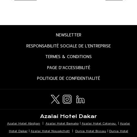
OUVRIR
NEWSLETTER
DANS
OUVRIR
RESPONSABILITÉ SOCIALE DE L'ENTREPRISE
UN
DANS
OUVRIR
TERMES & CONDITIONS
NOUVEL
UN
DANS
ONGLET
OUVRIR
PAGE D'ACCESSIBILITÉ
NOUVEL
UN
DANS
ONGLET
OUVRIR
POLITIQUE DE CONFIDENTIALITÉ
NOUVEL
UN
DANS
ONGLET
NOUVEL
UN
ONGLET
NOUVEL
ONGLET
Azalai Hotel Dakar
Azalaï Hotel Abidjan
|
Azalai Hotel Bamako
|
Azalai Hotel Cotonou
|
Azalai
Hotel Dakar
|
Azalai Hotel Nouakchott
|
Dunia Hotel Bissau
|
Dunia Hotel