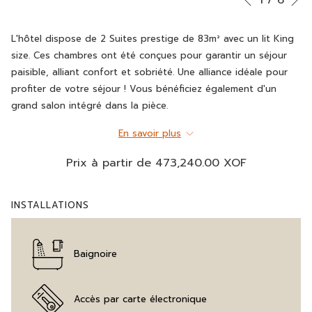
Précédent
de
contenu
commande
ci-
L'hôtel dispose de 2 Suites prestige de 83m² avec un lit King
diaporama
dessus
size. Ces chambres ont été conçues pour garantir un séjour
sera
paisible, alliant confort et sobriété. Une alliance idéale pour
actualisé
profiter de votre séjour ! Vous bénéficiez également d'un
en
grand salon intégré dans la pièce.
cliquant
Vue Mer
sur
En savoir plus
Coin Cuisine
les
Prix à partir de
473,240.00 XOF
Salon
liens
Non-fumeur
suivants
Climatiseur
INSTALLATIONS
Minibar
Coffre-fort
Wifi
Baignoire
Douche
Sèche-cheveux
Baignoire
Accès par carte électronique