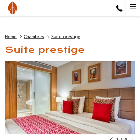
(Ouvrir
Ha
dans
un
Me
nouvel
onglet)
Home
Chambres
Suite prestige
Suite prestige
S
1
/
6
Boutons
Le