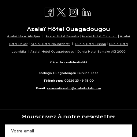
NOUVEL
UN
ONGLET
NOUVEL
ONGLET
Azalaï Hôtel Ouagadougou
Azalaï Hotel Abidjan
|
Azalai Hotel Bamako
|
Azalai Hotel Cotonou
|
Azalai
Hotel Dakar
|
Azalai Hotel Nouakchott
|
Dunia Hotel Bissau
|
Dunia Hotel
Loumbila
|
Azalai Hotel Ouagadougou
|
Dunia Hotel Bamako ACI 2000
Gérer la confidentialité
Kadiogo Ouagadougou Burkina Faso
Téléphone:
00226 25 49 78 00
Email:
reservationaho@azalaihotels.com
Souscrivez à notre newsletter