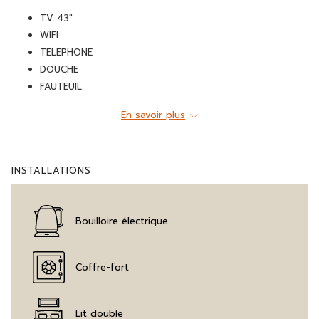
TV 43"
WIFI
TELEPHONE
DOUCHE
FAUTEUIL
UN LIT
En savoir plus
MINIBAR
COFFRE FORT
CHAUFFE EAU
INSTALLATIONS
PLATEAU DE COURTOISIE
SECHE CHEVEUX
LA CLIMATISATION
Bouilloire électrique
Coffre-fort
Lit double