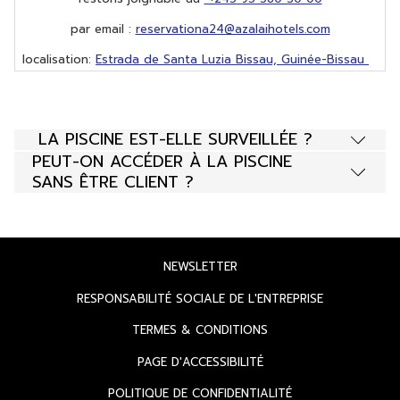
par email :
reservationa24@azalaihotels.com
localisation:
Estrada de Santa Luzia Bissau, Guinée-Bissau
LA PISCINE EST-ELLE SURVEILLÉE ?
PEUT-ON ACCÉDER À LA PISCINE
SANS ÊTRE CLIENT ?
OUVRIR
NEWSLETTER
DANS
OUVRIR
RESPONSABILITÉ SOCIALE DE L'ENTREPRISE
UN
DANS
OUVRIR
TERMES & CONDITIONS
NOUVEL
UN
DANS
ONGLET
OUVRIR
PAGE D'ACCESSIBILITÉ
NOUVEL
UN
DANS
ONGLET
OUVRIR
POLITIQUE DE CONFIDENTIALITÉ
NOUVEL