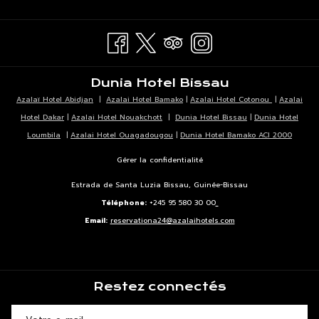
UN
DANS
ONGLET
NOUVEL
UN
ONGLET
NOUVEL
ONGLET
Dunia Hotel Bissau
Azalaï Hotel Abidjan
|
Azalai Hotel Bamako
|
Azalai Hotel Cotonou
|
Azalai
Hotel Dakar
|
Azalai Hotel Nouakchott
|
Dunia Hotel Bissau
|
Dunia Hotel
Loumbila
|
Azalai Hotel Ouagadougou
|
Dunia Hotel Bamako ACI 2000
Gérer la confidentialité
Estrada de Santa Luzia Bissau, Guinée-Bissau
Téléphone:
+245 95 580 30 00
Email:
reservationa24@azalaihotels.com
Restez connectés