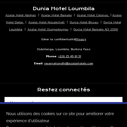
ONGLET
Dunia Hotel Loumbila
Azalaï Hotel Abidjan
|
Azalai Hotel Bamako
|
Azalai Hotel Cotonou
|
Azalai
Hotel Dakar
|
Azalai Hotel Nouakchott
|
Dunia Hotel Bissau
|
Dunia Hotel
Loumbila
|
Azalai Hotel Ouagadougou
|
Dunia Hotel Bamako ACI 2000
Gérer la confidentialité
Privacy
Oubritenga, Loumbila, Burkina Faso
Phone:
+226 25 49 61 51
Email:
reservationdhl@azalaihotels.com
Restez connectés
En utilisant notre site Web, vous consentez à notre
utilisation des cookies conformément à notre
SOUSCRIRE
politique en matière de cookies.
En savoir plus