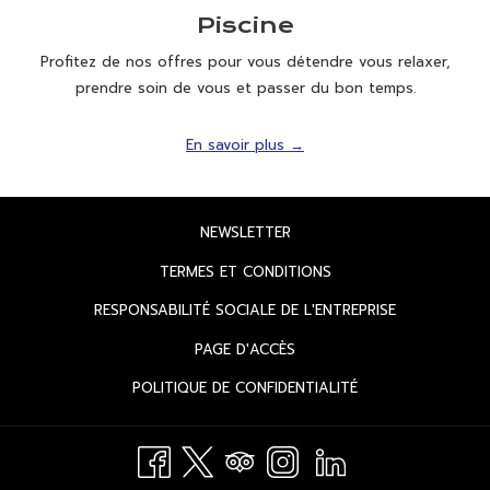
Piscine
Profitez de nos offres pour vous détendre vous relaxer,
prendre soin de vous et passer du bon temps.
En savoir plus
OUVRIR
NEWSLETTER
DANS
OUVRIR
TERMES ET CONDITIONS
UN
DANS
OUVRIR
RESPONSABILITÉ SOCIALE DE L'ENTREPRISE
NOUVEL
UN
DANS
ONGLET
OUVRIR
PAGE D'ACCÈS
NOUVEL
UN
DANS
ONGLET
OUVRIR
POLITIQUE DE CONFIDENTIALITÉ
NOUVEL
UN
DANS
ONGLET
NOUVEL
UN
ONGLET
NOUVEL