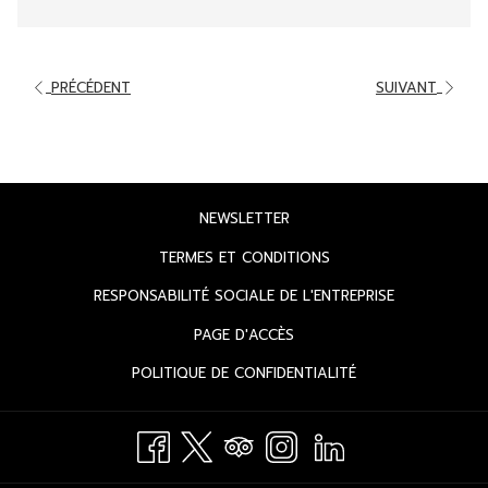
PRÉCÉDENT
SUIVANT
OUVRIR
NEWSLETTER
DANS
OUVRIR
TERMES ET CONDITIONS
UN
DANS
OUVRIR
RESPONSABILITÉ SOCIALE DE L'ENTREPRISE
NOUVEL
UN
DANS
ONGLET
OUVRIR
PAGE D'ACCÈS
NOUVEL
UN
DANS
ONGLET
OUVRIR
POLITIQUE DE CONFIDENTIALITÉ
NOUVEL
UN
DANS
ONGLET
NOUVEL
UN
ONGLET
NOUVEL
ONGLET