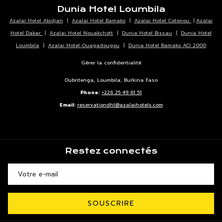
Dunia Hotel Loumbila
Azalaï Hotel Abidjan
|
Azalai Hotel Bamako
|
Azalai Hotel Cotonou
|
Azalai
Hotel Dakar
|
Azalai Hotel Nouakchott
|
Dunia Hotel Bissau
|
Dunia Hotel
Loumbila
|
Azalai Hotel Ouagadougou
|
Dunia Hotel Bamako ACI 2000
Gérer la confidentialité
Oubritenga, Loumbila, Burkina Faso
Phone:
+226 25 49 61 51
Email:
reservationdhl@azalaihotels.com
Restez connectés
SOUSCRIRE