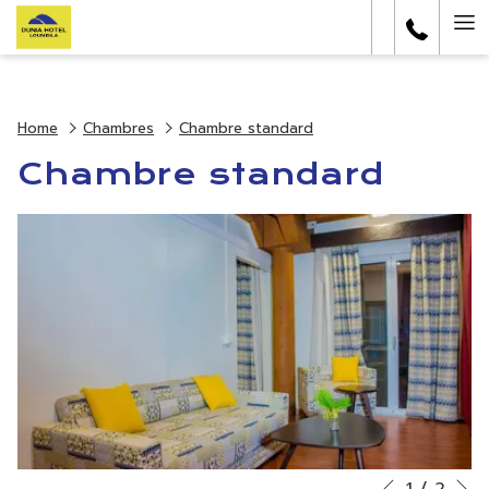
Ha
Me
Home
Chambres
Chambre standard
Chambre standard
S
1
/
2
Boutons
Le