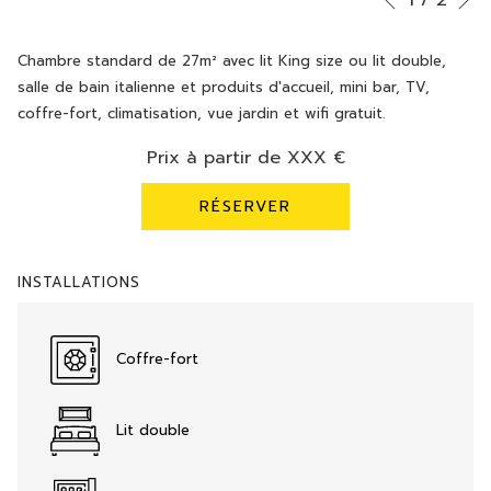
Précédent
de
contenu
commande
ci-
Chambre standard de 27m² avec lit King size ou lit double,
diaporama
dessus
salle de bain italienne et produits d'accueil, mini bar, TV,
sera
coffre-fort, climatisation, vue jardin et wifi gratuit.
actualisé
Prix à partir de
XXX €
en
cliquant
RÉSERVER
sur
les
liens
INSTALLATIONS
suivants
Coffre-fort
Lit double