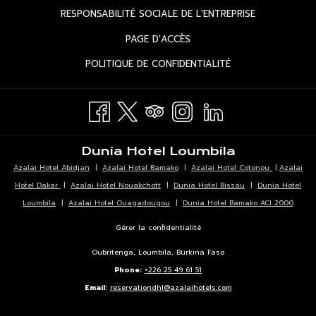
DANS
OUVRIR
RESPONSABILITÉ SOCIALE DE L'ENTREPRISE
NOUVEL
UN
DANS
ONGLET
OUVRIR
PAGE D'ACCÈS
NOUVEL
UN
DANS
ONGLET
OUVRIR
POLITIQUE DE CONFIDENTIALITÉ
NOUVEL
UN
DANS
ONGLET
NOUVEL
UN
ONGLET
NOUVEL
ONGLET
Dunia Hotel Loumbila
Azalaï Hotel Abidjan
|
Azalai Hotel Bamako
|
Azalai Hotel Cotonou
|
Azalai
Hotel Dakar
|
Azalai Hotel Nouakchott
|
Dunia Hotel Bissau
|
Dunia Hotel
Loumbila
|
Azalai Hotel Ouagadougou
|
Dunia Hotel Bamako ACI 2000
Gérer la confidentialité
Oubritenga, Loumbila, Burkina Faso
Phone:
+226 25 49 61 51
Email:
reservationdhl@azalaihotels.com