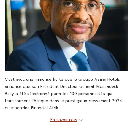
C’est avec une immense fierté que le Groupe Azalaï Hôtels
annonce que son Président Directeur Général, Mossadeck
Bally a été sélectionné parmi les 100 personnalités qui
transforment l’Afrique dans le prestigieux classement 2024
du magazine Financial Afrik.
Cette distinction met en lumière le leadership visionnaire de
En savoir plus
Mossadeck Bally et son engagement indéfectible envers le
développement économique et social du continent africain