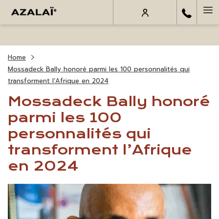
Ha
Me
Home
Mossadeck Bally honoré parmi les 100 personnalités qui
transforment l’Afrique en 2024
Mossadeck Bally honoré
parmi les 100
personnalités qui
transforment l’Afrique
en 2024