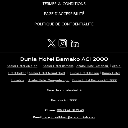
DANS
OUVRIR
TERMES & CONDITIONS
NOUVEL
UN
DANS
ONGLET
OUVRIR
PAGE D'ACCESSIBILITÉ
NOUVEL
UN
DANS
ONGLET
OUVRIR
POLITIQUE DE CONFIDENTIALITÉ
NOUVEL
UN
DANS
ONGLET
NOUVEL
UN
ONGLET
NOUVEL
ONGLET
Dunia Hotel Bamako ACI 2000
Azalaï Hotel Abidjan
|
Azalai Hotel Bamako
|
Azalai Hotel Cotonou
|
Azalai
Hotel Dakar
|
Azalai Hotel Nouakchott
|
Dunia Hotel Bissau
|
Dunia Hotel
Loumbila
|
Azalai Hotel Ouagadougou
|
Dunia Hotel Bamako ACI 2000
Gérer la confidentialité
Bamako Aci 2000
Phone:
00223 44 98 19 40
Email:
receptiondhbaci@azalaihotels.com